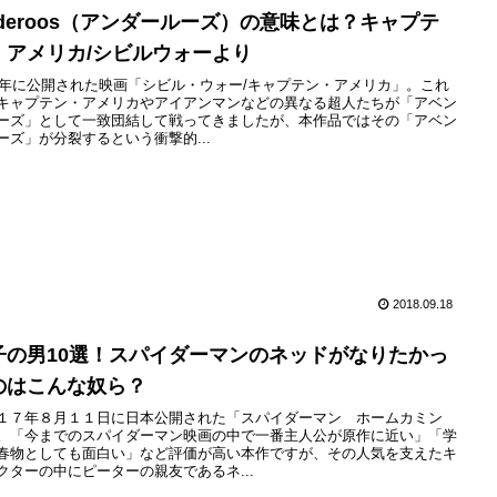
nderoos（アンダールーズ）の意味とは？キャプテ
・アメリカ/シビルウォーより
16年に公開された映画「シビル・ウォー/キャプテン・アメリカ」。これ
キャプテン・アメリカやアイアンマンなどの異なる超人たちが「アベン
ーズ」として一致団結して戦ってきましたが、本作品ではその「アベン
ーズ」が分裂するという衝撃的...
2018.09.18
子の男10選！スパイダーマンのネッドがなりたかっ
のはこんな奴ら？
１７年８月１１日に日本公開された「スパイダーマン ホームカミン
。「今までのスパイダーマン映画の中で一番主人公が原作に近い」「学
春物としても面白い」など評価が高い本作ですが、その人気を支えたキ
クターの中にピーターの親友であるネ...