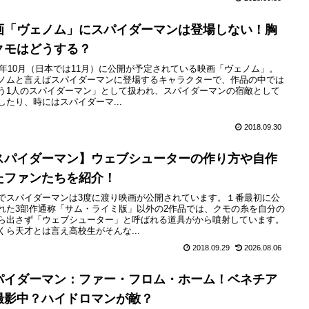
画「ヴェノム」にスパイダーマンは登場しない！胸
クモはどうする？
18年10月（日本では11月）に公開が予定されている映画「ヴェノム」。
ノムと言えばスパイダーマンに登場するキャラクターで、作品の中では
う1人のスパイダーマン」として扱われ、スパイダーマンの宿敵として
したり、時にはスパイダーマ...
2018.09.30
スパイダーマン】ウェブシューターの作り方や自作
たファンたちを紹介！
でスパイダーマンは3度に渡り映画が公開されています。１番最初に公
れた3部作通称「サム・ライミ版」以外の2作品では、クモの糸を自分の
ら出さず「ウェブシューター」と呼ばれる道具がから噴射しています。
くら天才とは言え高校生がそんな...
2018.09.29
2026.08.06
パイダーマン：ファー・フロム・ホーム！ベネチア
撮影中？ハイドロマンが敵？