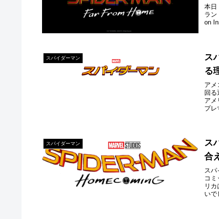
本日
ラン
on I
ス
スパイダーマン
る
アメ
回る
アメ
プレ
ス
スパイダーマン
合
スパ
コミ
リカ
いで