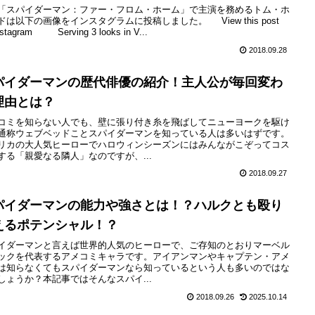
「スパイダーマン：ファー・フロム・ホーム」で主演を務めるトム・ホ
ドは以下の画像をインスタグラムに投稿しました。 View this post
nstagram Serving 3 looks in V...
2018.09.28
パイダーマンの歴代俳優の紹介！主人公が毎回変わ
理由とは？
コミを知らない人でも、壁に張り付き糸を飛ばしてニューヨークを駆け
通称ウェブベッドことスパイダーマンを知っている人は多いはずです。
リカの大人気ヒーローでハロウィンシーズンにはみんながこぞってコス
する「親愛なる隣人」なのですが、...
2018.09.27
パイダーマンの能力や強さとは！？ハルクとも殴り
えるポテンシャル！？
イダーマンと言えば世界的人気のヒーローで、ご存知のとおりマーベル
ックを代表するアメコミキャラです。アイアンマンやキャプテン・アメ
は知らなくてもスパイダーマンなら知っているという人も多いのではな
しょうか？本記事ではそんなスパイ...
2018.09.26
2025.10.14