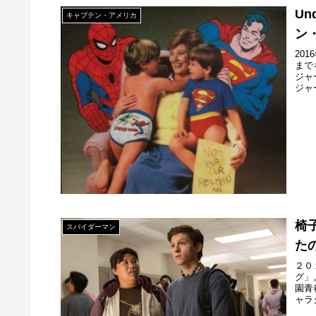
U
キャプテン・アメリカ
ン
20
まで
ジャ
ジャ
椅
スパイダーマン
た
２０
グ」
園青
ャラ