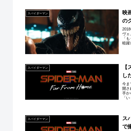
映
スパイダーマン
の
20
ヴェ
「も
暗躍
【
スパイダーマン
し
今ま
開さ
手か
「い
ス
スパイダーマン
で