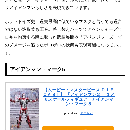
りアイアンマンらしさを表現できています。
ホットトイズ史上過去最高に似ているマスクと言っても過言
ではない造形美も圧巻。差し替えパーツでアベンジャーズで
ロキを拘束する際に取った武装展開や「アベンジャーズ」で
のダメージを追ったボロボロの状態も表現可能になっていま
す。
アイアンマン・マーク5
【ムービー・マスターピース ＤＩＥ
ＣＡＳＴ】 『アイアンマン２』 １／
６スケールフィギュア アイアンマ
ン・マーク５
posted with
カエレバ