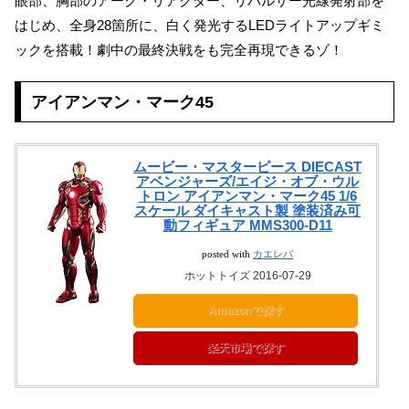
眼部、胸部のアーク・リアクター、リパルサー光線発射部を
はじめ、全身28箇所に、白く発光するLEDライトアップギミ
ックを搭載！劇中の最終決戦をも完全再現できるゾ！
アイアンマン・マーク45
ムービー・マスターピース DIECAST
アベンジャーズ/エイジ・オブ・ウル
トロン アイアンマン・マーク45 1/6
スケール ダイキャスト製 塗装済み可
動フィギュア MMS300-D11
posted with
カエレバ
ホットトイズ 2016-07-29
Amazonで探す
楽天市場で探す