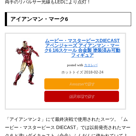
両手のリパルサー光線もLEDにより点灯！
アイアンマン・マーク6
ムービー・マスターピースDIECAST
アベンジャーズ アイアンマン・マー
ク6 1/6スケール 合金製 塗装済み可動
フィギュア
posted with
カエレバ
ホットトイズ 2018-02-24
Amazonで探す
楽天市場で探す
「アイアンマン２」にて最終決戦で使用されたスーツ。「ム
ービー・マスターピース DIECAST」では以前発売されたマー
ク６と違いダイキャスト（合金）ふんだんに使われていてよ