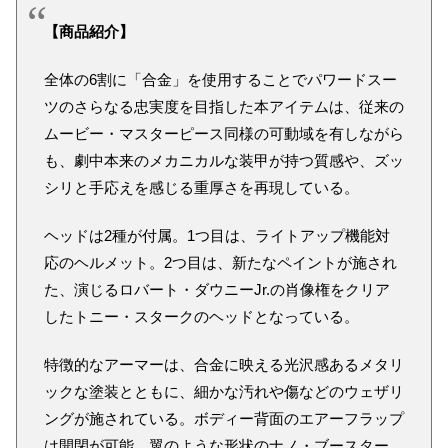
【商品紹介】
全体の6割に「合金」を使用することでパワードスー
ツのさらなる忠実度を目指した本アイテムは、従来の
ムービー・マスターピース同様の可動域を有しながら
も、劇中本来のメカニカルな装甲が持つ質感や、ズッ
シリと手応えを感じる重厚さを再現している。
ヘッドは2種が付属。1つ目は、ライトアップ機能対
応のヘルメット。2つ目は、新たなペイントが施され
た、演じるロバート・ダウニーJr.の肖像権をクリア
したトニー・スタークのヘッドとなっている。
特徴的なアーマーは、合金に映える光沢感あるメタリ
ックな塗装とともに、細かな汚れや傷などのウェザリ
ングが施されている。ボディー背面のエアーフラップ
は開閉が可能。翼のような形状のナノ・ブースター