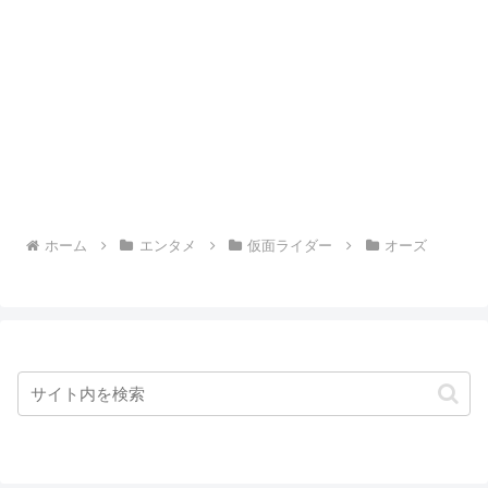
ホーム
エンタメ
仮面ライダー
オーズ