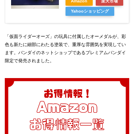
Amazon
楽天市場
Yahooショッピング
「仮面ライダーオーズ」の玩具に付属したオーメダルが、彩
色も新たに細部にわたる塗装で、重厚な雰囲気を実現してい
ます。バンダイのネットショップであるプレミアムバンダイ
限定で発売されました。