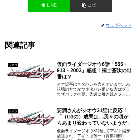
LINE
コピー
ウェブヘッド
関連記事
仮面ライダージオウ6話「555・
ジオウ
913・2003」感想！福士蒼汰の出
番は？
※本記事はネタバレを含んでいます。未
視聴の方でかつネタバレ嫌いな方はブラ
ウザバック推奨。先週に引き続きフォー
ゼ&ファイズ編の後編パート。今まで2話
で1作品のレジェンドライダーを取り上げ
てたからどうやって収集を図ると思って
要潤さんがジオウ31話に反応！
ジオウ
いましたが、結構良い...
「（G3の）成果は…我々の頃か
らあまり変わっていないようだ」
仮面ライダージオウ31話にてアギト編が
放送され、アギトは翔一（賀集利樹）、