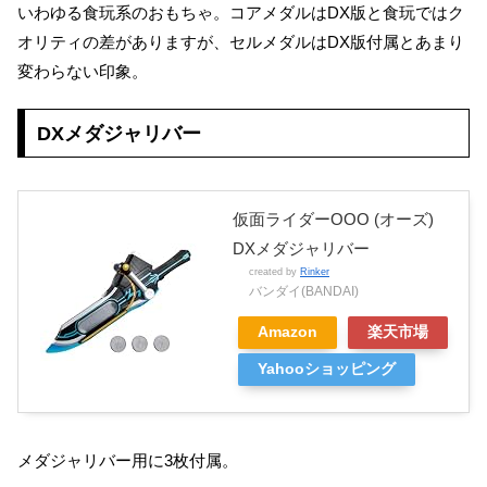
いわゆる食玩系のおもちゃ。コアメダルはDX版と食玩ではク
オリティの差がありますが、セルメダルはDX版付属とあまり
変わらない印象。
DXメダジャリバー
仮面ライダーOOO (オーズ)
DXメダジャリバー
created by
Rinker
バンダイ(BANDAI)
Amazon
楽天市場
Yahooショッピング
メダジャリバー用に3枚付属。