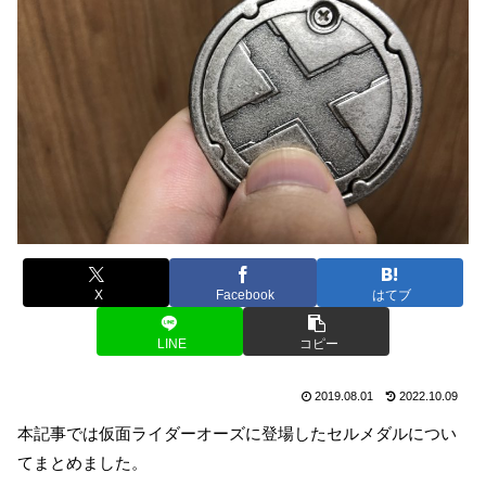
X
Facebook
はてブ
LINE
コピー
2019.08.01
2022.10.09
本記事では仮面ライダーオーズに登場したセルメダルについ
てまとめました。