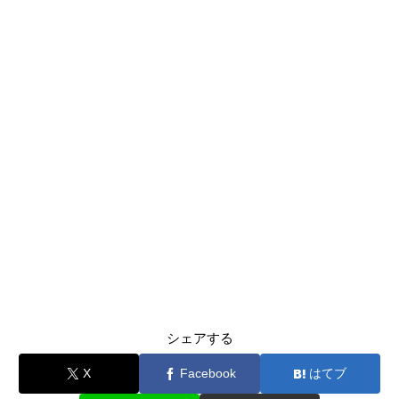
シェアする
X
Facebook
はてブ