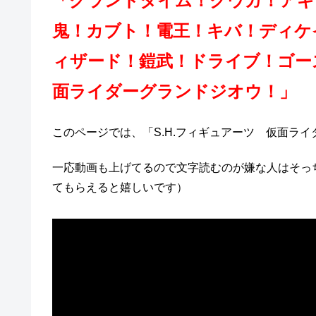
「グランドタイム！クウガ！アギ
鬼！カブト！電王！キバ！ディケ
ィザード！鎧武！ドライブ！ゴー
面ライダーグランドジオウ！」
このページでは、「S.H.フィギュアーツ 仮面ラ
一応動画も上げてるので文字読むのが嫌な人はそっ
てもらえると嬉しいです）