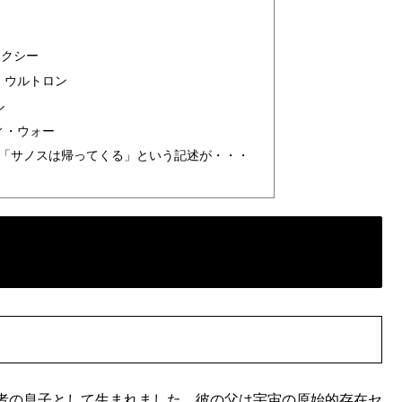
ラクシー
・ウルトロン
ル
ィ・ウォー
「サノスは帰ってくる」という記述が・・・
者の息子として生まれました。彼の父は宇宙の原始的存在セ